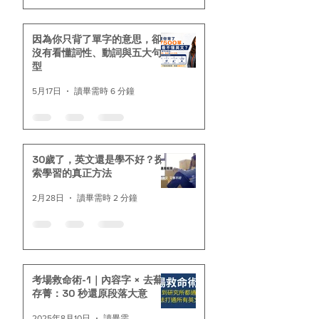
因為你只背了單字的意思，卻
沒有看懂詞性、動詞與五大句
型
5月17日
讀畢需時 6 分鐘
30歲了，英文還是學不好？探
索學習的真正方法
2月28日
讀畢需時 2 分鐘
考場救命術-1｜內容字 × 去蕪
存菁：30 秒還原段落大意
2025年8月10日
讀畢需時 2 分鐘