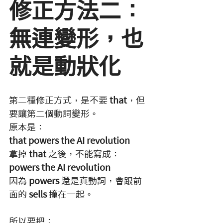
修正方法二：
無連變形，也
就是動狀化
第二種修正方式，是不要 
that
，但
要讓第二個動詞變形。
原本是：
that powers the AI revolution
拿掉 
that
 之後，不能寫成：
powers the AI revolution
因為 
powers
 還是真動詞，會跟前
面的 
sells
 撞在一起。
所以要把：