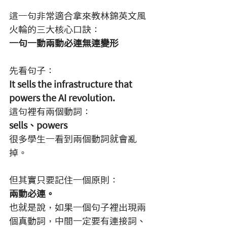
這一句非常適合拿來教林錦英文風
火輪的三大核心口訣：
一句一動兩動必連無連變形
先看句子：
It sells the infrastructure that 
powers the AI revolution.
這句裡有兩個動詞：
sells、powers
很多學生一看到兩個動詞就會亂
掉。
但其實只要記住一個原則：
兩動必連。
也就是說，如果一個句子裡出現兩
個真動詞，中間一定要有連接詞、