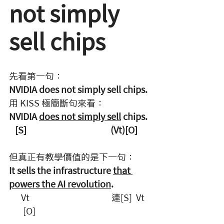
not simply 
sell chips
先看第一句：
NVIDIA does not simply sell chips.
用 KISS 極簡斷句來看：
NVIDIA 
does not simply sell
 chips.
   [S]                                          (Vt)[O]
但真正有教學價值的是下一句：
It sells the infrastructure 
that 
powers the AI revolution
.
      Vt                                         連[S]  Vt   
       [O]