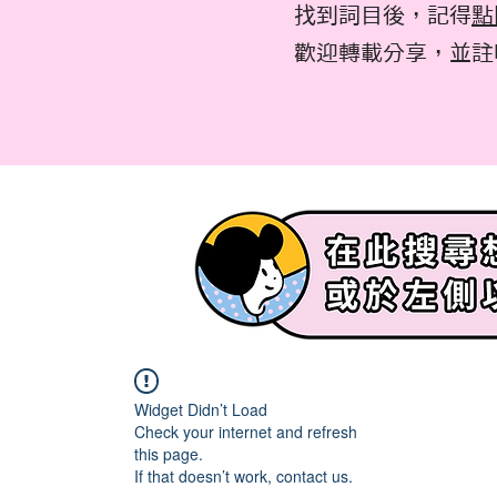
找到詞目後，記得
點
​歡迎轉載分享，並
Widget Didn’t Load
Check your internet and refresh
this page.
If that doesn’t work, contact us.