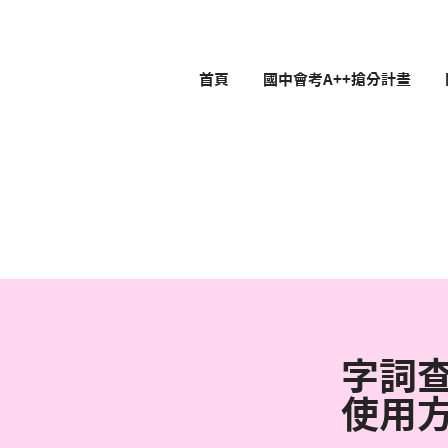
首頁
國中會考A++搶分計畫
字詞
使用