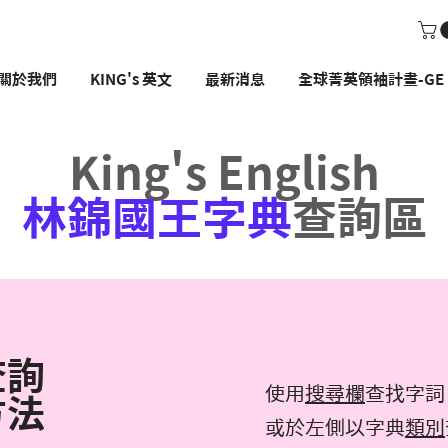
關於我們
KING's 英文
最新消息
全球菁英領袖計畫-GE P
King's English
林錦國王字典
查詢區
查詢
使用
搜尋欄
查找字詞
方法
或於左側以字典
類別