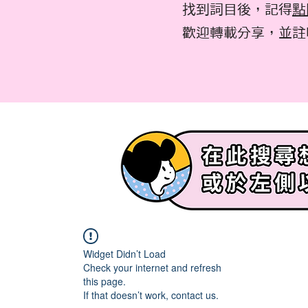
找到詞目後，記得
點
​歡迎轉載分享，並
Widget Didn’t Load
Check your internet and refresh
this page.
If that doesn’t work, contact us.