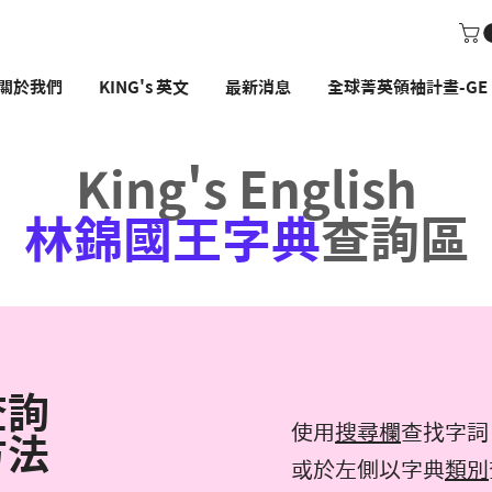
關於我們
KING's 英文
最新消息
全球菁英領袖計畫-GE P
King's English
林錦國王字典
查詢區
查詢
使用
搜尋欄
查找字詞
方法
或於左側以字典
類別