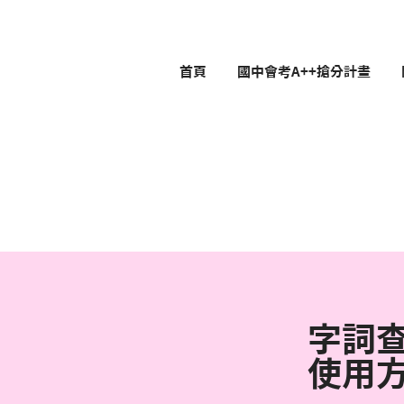
首頁
國中會考A++搶分計畫
字詞
使用