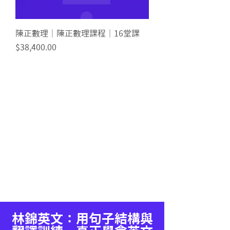
陳正數理｜陳正數理課程｜16堂課
價格
$38,400.00
林錦英文：用句子結構與