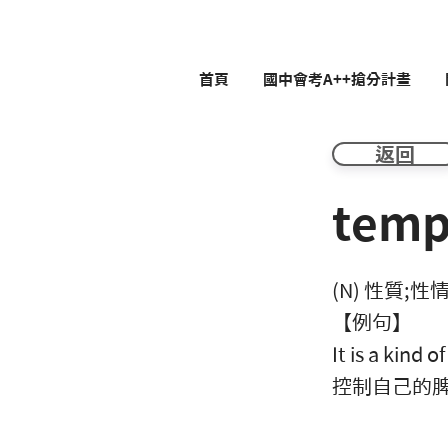
首頁
國中會考A++搶分計畫
返回
temp
(N) 性質;性
【例句】
It is a kind 
控制自己的