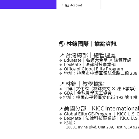
🌏
林錦國際｜據點資訊
📍 台灣總部｜總管理處
🔹 EduMate｜名師大會堂 × 總管理處
🔹 LexMate｜法律科技事業部
🔹 Office of Global Elite Program
🔹 地址：桃園市中壢區領航北路二段 238 號
📍 林錦｜教學據點
🔹 平鎮 | 文化館（林錦英文 × 陳正數學）
🔹 GDA｜全球貢學志工協會
🔹地址：桃園市平鎮區文化街 193 號 4 樓
美國分部｜KICC Internationa
📍
🔹 Global Elite GE-Program｜KICC U.S. O
🔹 LexMate｜法律科技事業部｜KICC U.S. O
🔹 地址：
18031 Irvine Blvd, Unit 209, Tustin, CA 92