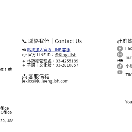
📞 聯絡我們｜Contact Us
社群
Fa
📲
點我加入官方 LINE 客服
👉 官方 LINE ID：
@Kingslish
In
🔸 林錦總管理處：03-4255189
🔸 平鎮｜文化館：03-2810857
小
 1 樓
Ti
📩 客服信箱
jekicc@juliaenglish.com
Yo
l
ffice
ffice
780, USA