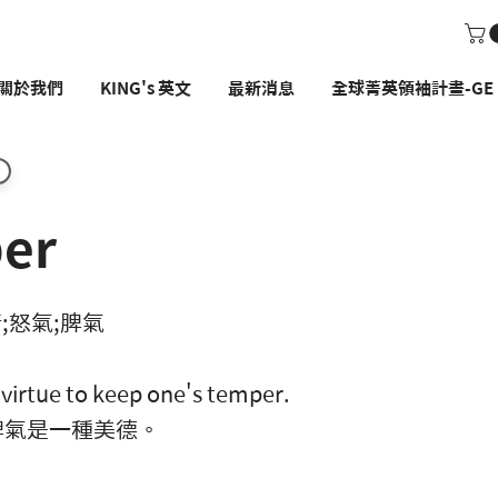
關於我們
KING's 英文
最新消息
全球菁英領袖計畫-GE P
er
情;怒氣;脾氣
of virtue to keep one's temper.
脾氣是一種美德。