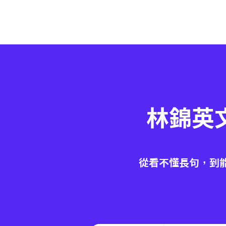
林錦英
從看不懂長句，到