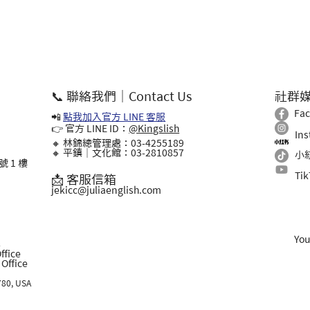
📞 聯絡我們｜Contact Us
社群
Fa
📲
點我加入官方 LINE 客服
👉 官方 LINE ID：
@Kingslish
In
🔸 林錦總管理處：03-4255189
🔸 平鎮｜文化館：03-2810857
小
 1 樓
Ti
📩 客服信箱
jekicc@juliaenglish.com
Yo
l
ffice
ffice
780, USA