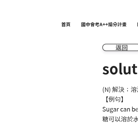
首頁
國中會考A++搶分計畫
返回
solu
(N) 解決；
【例句】
Sugar can be
糖可以溶於