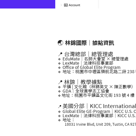
🌏
林錦國際｜據點資訊
📍 台灣總部｜總管理處
🔹 EduMate｜名師大會堂 × 總管理處
🔹 LexMate｜法律科技事業部
🔹 Office of Global Elite Program
🔹 地址：桃園市中壢區領航北路二段 238 號
📍 林錦｜教學據點
🔹 平鎮 | 文化館（林錦英文 × 陳正數學）
🔹 GDA｜全球貢學志工協會
🔹地址：桃園市平鎮區文化街 193 號 4 樓
美國分部｜KICC Internationa
📍
🔹 Global Elite GE-Program｜KICC U.S. O
🔹 LexMate｜法律科技事業部｜KICC U.S. O
🔹 地址：
18031 Irvine Blvd, Unit 209, Tustin, CA 92