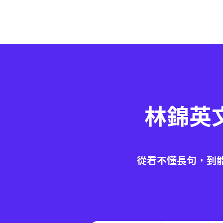
林錦英
從看不懂長句，到