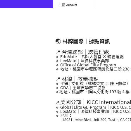
🌏
林錦國際｜據點資訊
📍 台灣總部｜總管理處
🔹 EduMate｜名師大會堂 × 總管理處
🔹 LexMate｜法律科技事業部
🔹 Office of Global Elite Program
🔹 地址：桃園市中壢區領航北路二段 238 號
📍 林錦｜教學據點
🔹 平鎮 | 文化館（林錦英文 × 陳正數學）
🔹 GDA｜全球貢學志工協會
🔹地址：桃園市平鎮區文化街 193 號 4 樓
美國分部｜KICC Internationa
📍
🔹 Global Elite GE-Program｜KICC U.S. O
🔹 LexMate｜法律科技事業部｜KICC U.S. O
🔹 地址：
18031 Irvine Blvd, Unit 209, Tustin, CA 92