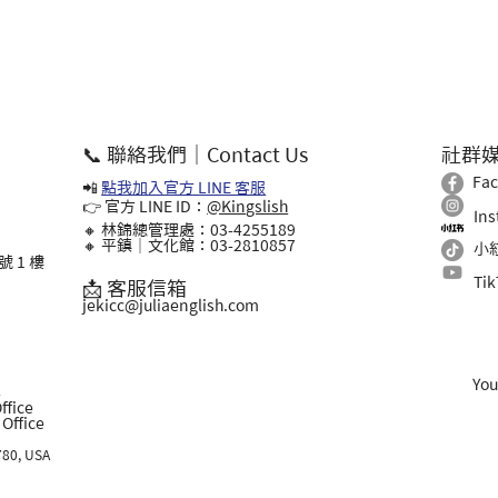
📞 聯絡我們｜Contact Us
社群
Fa
📲
點我加入官方 LINE 客服
👉 官方 LINE ID：
@Kingslish
In
🔸 林錦總管理處：03-4255189
🔸 平鎮｜文化館：03-2810857
小
 1 樓
Ti
📩 客服信箱
jekicc@juliaenglish.com
Yo
l
ffice
ffice
780, USA