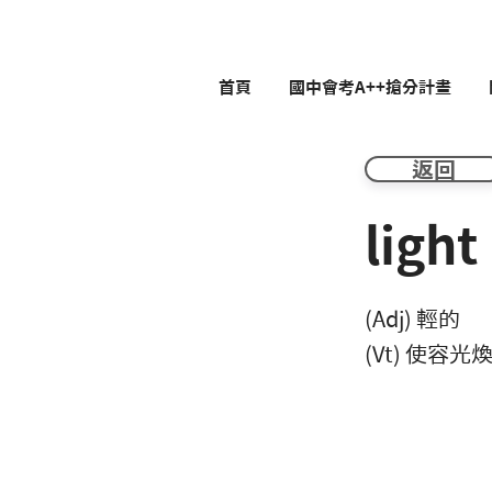
首頁
國中會考A++搶分計畫
返回
light
(Adj) 輕的
(Vt) 使容光