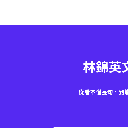
林錦英
從看不懂長句，到