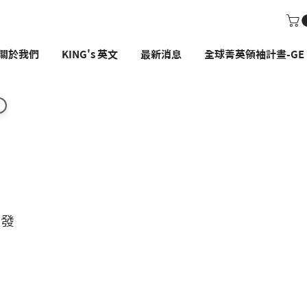
關於我們
KING's 英文
最新消息
全球菁英領袖計畫-GE P
煥發