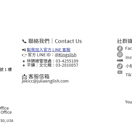
📞 聯絡我們｜Contact Us
社群
Fa
📲
點我加入官方 LINE 客服
👉 官方 LINE ID：
@Kingslish
In
🔸 林錦總管理處：03-4255189
🔸 平鎮｜文化館：03-2810857
小
 1 樓
Ti
📩 客服信箱
jekicc@juliaenglish.com
Yo
l
ffice
ffice
780, USA