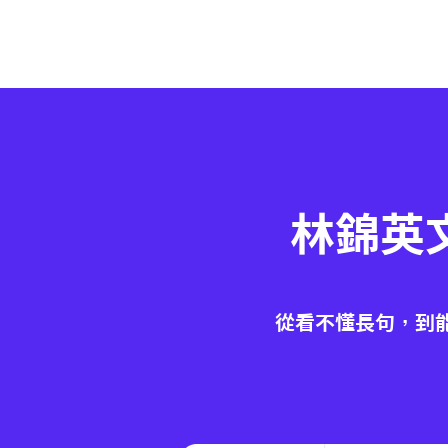
林錦英
從看不懂長句，到