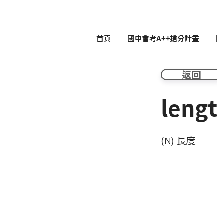
首頁
國中會考A++搶分計畫
返回
leng
(N) 長度