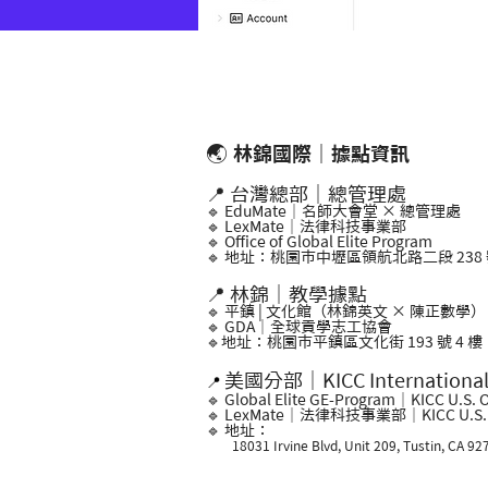
🌏
林錦國際｜據點資訊
📍 台灣總部｜總管理處
🔹 EduMate｜名師大會堂 × 總管理處
🔹 LexMate｜法律科技事業部
🔹 Office of Global Elite Program
🔹 地址：桃園市中壢區領航北路二段 238 號
📍 林錦｜教學據點
🔹 平鎮 | 文化館（林錦英文 × 陳正數學）
🔹 GDA｜全球貢學志工協會
🔹地址：桃園市平鎮區文化街 193 號 4 樓
美國分部｜KICC Internationa
📍
🔹 Global Elite GE-Program｜KICC U.S. O
🔹 LexMate｜法律科技事業部｜KICC U.S. O
🔹 地址：
18031 Irvine Blvd, Unit 209, Tustin, CA 92