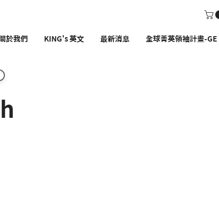
關於我們
KING's 英文
最新消息
全球菁英領袖計畫-GE P
th