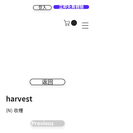
立即免費體驗
登入
返回
harvest
(N) 收穫
Previous