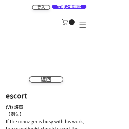
立即免費體驗
登入
返回
escort
(Vt) 護衛
【例句】
If the manager is busy with his work,
the receptionist should escort the