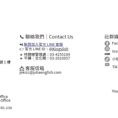
📞 聯絡我們｜Contact Us
社群
Fa
📲
點我加入官方 LINE 客服
👉 官方 LINE ID：
@Kingslish
In
🔸 林錦總管理處：03-4255189
🔸 平鎮｜文化館：03-2810857
小
 1 樓
Ti
📩 客服信箱
jekicc@juliaenglish.com
Yo
l
ffice
ffice
780, USA