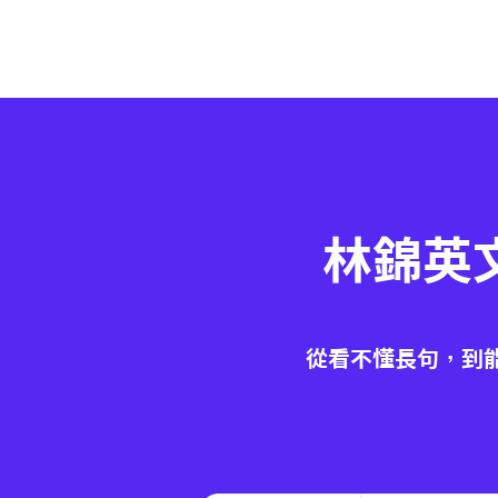
林錦英
從看不懂長句，到