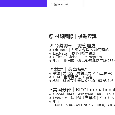
🌏
林錦國際｜據點資訊
📍 台灣總部｜總管理處
🔹 EduMate｜名師大會堂 × 總管理處
🔹 LexMate｜法律科技事業部
🔹 Office of Global Elite Program
🔹 地址：桃園市中壢區領航北路二段 238 號
📍 林錦｜教學據點
🔹 平鎮 | 文化館（林錦英文 × 陳正數學）
🔹 GDA｜全球貢學志工協會
🔹地址：桃園市平鎮區文化街 193 號 4 樓
美國分部｜KICC Internationa
📍
🔹 Global Elite GE-Program｜KICC U.S. O
🔹 LexMate｜法律科技事業部｜KICC U.S. O
🔹 地址：
18031 Irvine Blvd, Unit 209, Tustin, CA 92