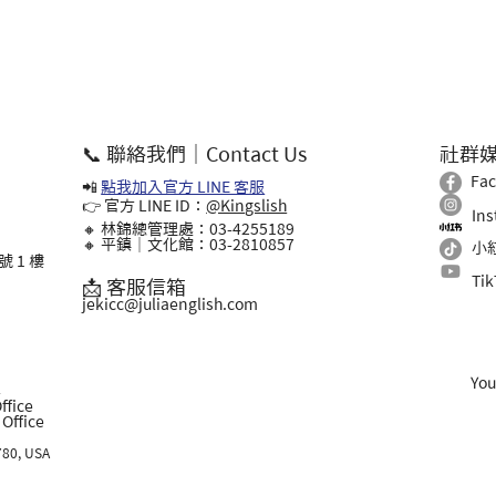
📞 聯絡我們｜Contact Us
社群
Fa
📲
點我加入官方 LINE 客服
👉 官方 LINE ID：
@Kingslish
In
🔸 林錦總管理處：03-4255189
🔸 平鎮｜文化館：03-2810857
小
 1 樓
Ti
📩 客服信箱
jekicc@juliaenglish.com
Yo
l
ffice
ffice
780, USA