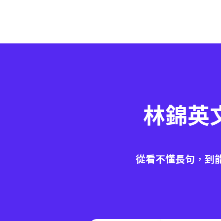
林錦英
從看不懂長句，到