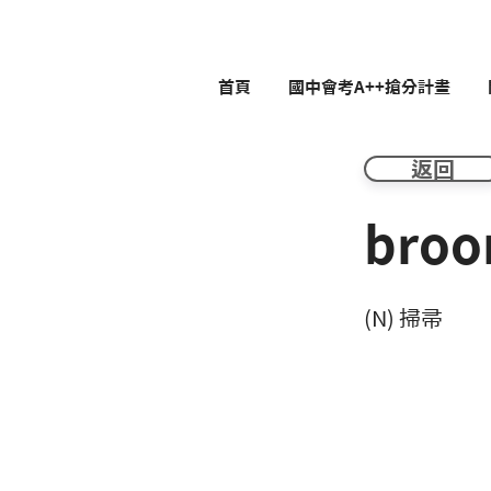
首頁
國中會考A++搶分計畫
返回
bro
(N) 掃帚