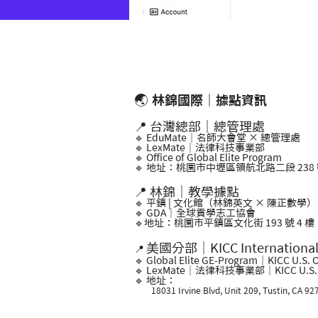
🌏
林錦國際｜據點資訊
📍 台灣總部｜總管理處
🔹 EduMate｜名師大會堂 × 總管理處
🔹 LexMate｜法律科技事業部
🔹 Office of Global Elite Program
🔹 地址：桃園市中壢區領航北路二段 238 號
📍 林錦｜教學據點
🔹 平鎮 | 文化館（林錦英文 × 陳正數學）
🔹 GDA｜全球貢學志工協會
🔹地址：桃園市平鎮區文化街 193 號 4 樓
美國分部｜KICC Internationa
📍
🔹 Global Elite GE-Program｜KICC U.S. O
🔹 LexMate｜法律科技事業部｜KICC U.S. O
🔹 地址：
18031 Irvine Blvd, Unit 209, Tustin, CA 92