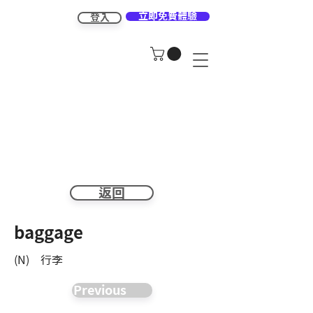
立即免費體驗
登入
返回
baggage
(N) 行李
Previous