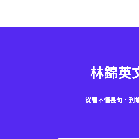
林錦英
從看不懂長句，到