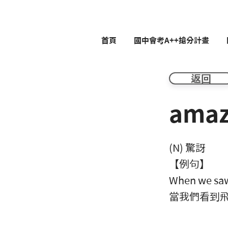
首頁
國中會考A++搶分計畫
返回
ama
(N) 驚訝
【例句】
When we saw 
當我們看到