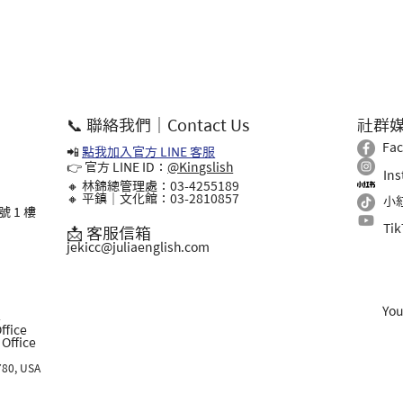
📞 聯絡我們｜Contact Us
社群
Fa
📲
點我加入官方 LINE 客服
👉 官方 LINE ID：
@Kingslish
In
🔸 林錦總管理處：03-4255189
🔸 平鎮｜文化館：03-2810857
小
 1 樓
Ti
📩 客服信箱
jekicc@juliaenglish.com
Yo
l
ffice
ffice
780, USA