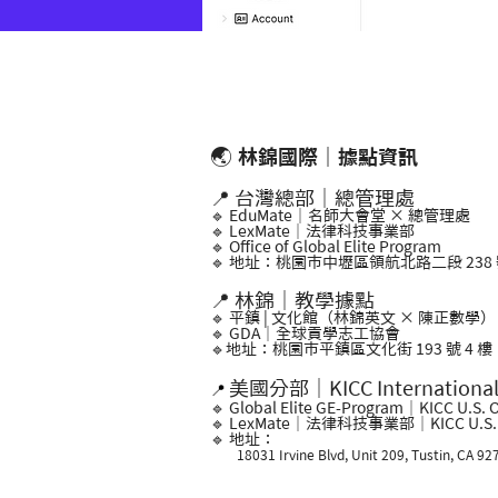
🌏
林錦國際｜據點資訊
📍 台灣總部｜總管理處
🔹 EduMate｜名師大會堂 × 總管理處
🔹 LexMate｜法律科技事業部
🔹 Office of Global Elite Program
🔹 地址：桃園市中壢區領航北路二段 238 號
📍 林錦｜教學據點
🔹 平鎮 | 文化館（林錦英文 × 陳正數學）
🔹 GDA｜全球貢學志工協會
🔹地址：桃園市平鎮區文化街 193 號 4 樓
美國分部｜KICC Internationa
📍
🔹 Global Elite GE-Program｜KICC U.S. O
🔹 LexMate｜法律科技事業部｜KICC U.S. O
🔹 地址：
18031 Irvine Blvd, Unit 209, Tustin, CA 92