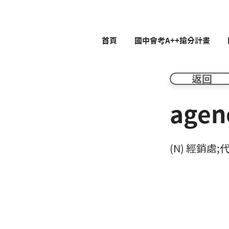
首頁
國中會考A++搶分計畫
返回
agen
(N) 經銷處;