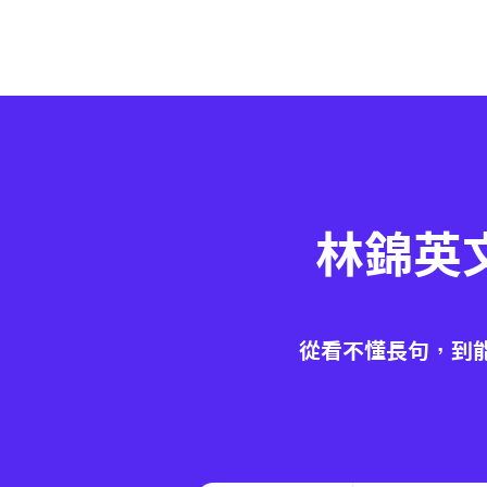
林錦英
從看不懂長句，到