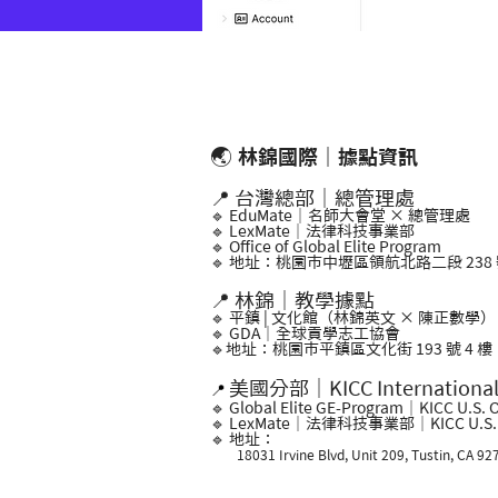
🌏
林錦國際｜據點資訊
📍 台灣總部｜總管理處
🔹 EduMate｜名師大會堂 × 總管理處
🔹 LexMate｜法律科技事業部
🔹 Office of Global Elite Program
🔹 地址：桃園市中壢區領航北路二段 238 號
📍 林錦｜教學據點
🔹 平鎮 | 文化館（林錦英文 × 陳正數學）
🔹 GDA｜全球貢學志工協會
🔹地址：桃園市平鎮區文化街 193 號 4 樓
美國分部｜KICC Internationa
📍
🔹 Global Elite GE-Program｜KICC U.S. O
🔹 LexMate｜法律科技事業部｜KICC U.S. O
🔹 地址：
18031 Irvine Blvd, Unit 209, Tustin, CA 92