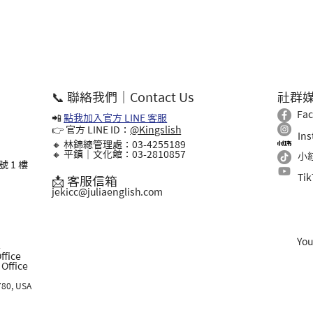
📞 聯絡我們｜Contact Us
社群
Fa
📲
點我加入官方 LINE 客服
👉 官方 LINE ID：
@Kingslish
In
🔸 林錦總管理處：03-4255189
🔸 平鎮｜文化館：03-2810857
小
 1 樓
Ti
📩 客服信箱
jekicc@juliaenglish.com
Yo
l
ffice
ffice
780, USA