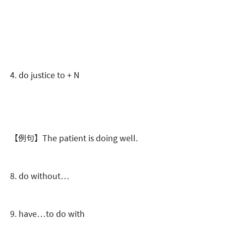
4. do justice to + N
【例句】The patient is doing well.
8. do without…
9. have…to do with