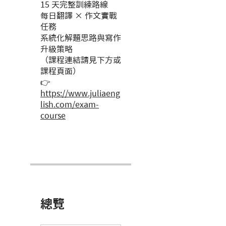
15 天完整訓練路線
每日翻譯 × 作文實戰
任務
系統化解題思路與寫作
升級策略
（課程連結請見下方或
課程頁面）
👉
https://www.juliaeng
lish.com/exam-
course
總覽