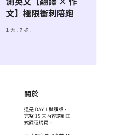
測英文【翻譯 × 作
文】極限衝刺陪跑
1 天
7 步
1
天
7
步
關於
這是 DAY 1 試讀版，
完整 15 天內容請到正
式課程購買。