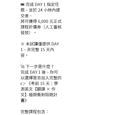
🎟 完成 DAY 1 指定任
務，並於 24 小時內提
交者，
將可獲得 6,000 元正式
課程折價券（人工審核
發放）。
※ 本試讀僅提供 DAY
1，非完整 15 天內
容。
🚀 下一步是什麼？
完成 DAY 1 後，你可
以選擇是否加入完整的
👉 《考前 15 天｜學
測英文【翻譯 × 作
文】極限衝刺陪跑計
畫》
完整課程包含：