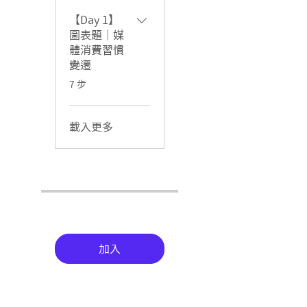
【Day 1】
圖表題｜媒
體消費習慣
變遷
.
7 步
載入更多
加入