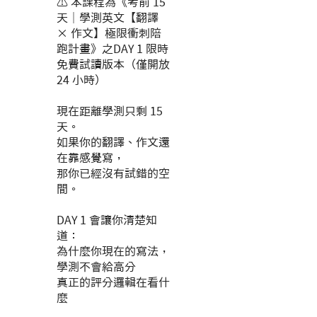
⚠️ 本課程為《考前 15
天｜學測英文【翻譯
× 作文】極限衝刺陪
跑計畫》之DAY 1 限時
免費試讀版本（僅開放
24 小時）
現在距離學測只剩 15
天。
如果你的翻譯、作文還
在靠感覺寫，
那你已經沒有試錯的空
間。
DAY 1 會讓你清楚知
道：
為什麼你現在的寫法，
學測不會給高分
真正的評分邏輯在看什
麼