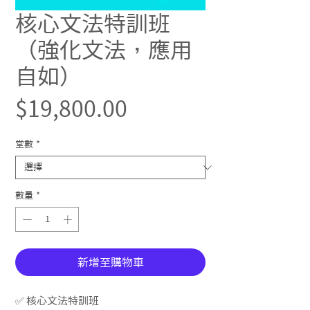
核心文法特訓班
（強化文法，應用
自如）
價
$19,800.00
格
堂數
*
數量
*
新增至購物車
✅ 核心文法特訓班