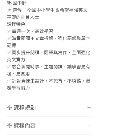
📚 國中部
📌 適合： 💡國中小學生 & 希望補強英文
基礎的社會人士
課程特色
✅ 每週一次，高效學習
✅ 海量閱讀＋文章拆解，強化語感與單字
記憶
✅ 同步提升閱讀、翻譯與寫作，全面強化
英文實力
✅ 融合新聞時事、主題閱讀，讓學習更有
趣、更實用
✅ 針對資優生設計，不死背、不填鴨，激
發學習潛力
🎯 課程規劃
課程學習主旨
🎯 課程內容
📌 熟悉 動詞、動狀詞、連接詞 的
核心用法