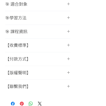
📖 基礎文法＋閱讀強化 🔹 對等連
🎯 適合對象
📌 建構 完整文法概念，提升閱讀
接詞與三大子句概述
理解與寫作能力
🔹 副詞子句、名詞子句、形容詞子
✔ 國二、國三學生｜希望強化文
🎯學習方法
📌 熟讀國中三年 + 高一上學期英
句應用
法、翻譯、閱讀理解能力
文，銜接學測基礎
🔹 動詞時態、動狀詞與連接詞的實
✔ 國小高年級學生｜程度達國中標
🔹 穩固基礎｜從文法、句型結構入
📌 搭配 新聞閱讀，增加語料，強
🎯 課程資訊
戰運用
準，想挑戰更高難度學習
手
化語感與應用能力
🔹 翻譯技巧＋短文段落寫作訓練
✔ 希望打好基礎，提升未來學測競
🔹 大量閱讀｜像學國文一樣學英文
📖 星期三 18:00 -21:00
如何進行？
📖 大量閱讀 + 文章拆解 🔹 每週精
【收費標準】
爭力的學習者
🔹 例句分析＋短文拆解｜真正內化
📍 課程一期： 16 堂
🔹 線上｜實體同步進行
選 有趣的英文文章，涵蓋時事、科
單字與句型
📍 課堂時長：每堂 3 小時
林錦英文收費標準：
🔹 全程開鏡頭，保持互動
學、人文、故事等主題
【付款方式】
🔹 練習與輸出｜寫作＋翻譯訓練，
📍 課程學費：28,800 元/16 堂
16 堂課/期，每次上課3小時，學費
🔹 行政團隊線上陪讀監看，確保學
🔹 透過 逐句解析，學習文法、句
轉化所學
📍 彈性循環上課：隨時加入，不怕
28800元，續報優惠1000元。
💰 付款資訊（訂單成立後請儘速完
習成效
型與單字應用
📢 現在就加入，一週一次，穩定累
【版權聲明】
錯過！
成）：
課後學習規劃
🔹 透過 翻譯與寫作，將學到的語
積你的英文實力！
▪️ 銀行代碼｜822
📌 第四天｜繳交上課筆記 & 作業
⚠️
版權聲明與使用規範
法應用到實際表達中
🔗 立即報名，掌握你的學習優勢！
【聯繫我們】
▪️ 匯款銀行｜中國信託 南中壢分
📌 第五天｜完成線上課前測驗
本課程所附之任何內容（包含文
📖 學測基礎訓練 🔹 掌握 五大句
行
📌 第六天｜下載課程講義 & 考卷
字、講義、測驗、聲音、音樂、照
型、假設語氣、動詞變化
📞
如有課程教材付款方式或授課內
▪️ 匯款帳號｜495540533354
📌 第七天｜上課，進行討論與學習
片、影片等），僅限購買者／使用
🔹 學測閱讀題型解析，強化閱讀理
容相關問題，歡迎聯絡：