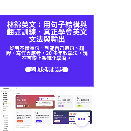
▪️ 戶名｜林錦國際文創有限公司
📢 課程錄影｜提供學生 一個月內
者作為
學習用途
。
解
1️⃣ 官網智能客服
💡 完成付款後，請提供以下資訊：
不限次數複習，讓學習更穩固！
未經「林錦 名師大會堂 |
🔹 寫作練習，從 基礎造句 到 段落
2️⃣ 林錦官方
1️⃣ 匯款帳號後五碼
EduMate」書面同意，購買者／使
表達，一步步進階
Line@（@kingslish）
林錦英文：用句子結構與
2️⃣ 匯款金額
用者
不得
以任何形式下載、重製、
📍 將有專人為您解答，謝謝！
翻譯訓練，真正學會英文
3️⃣ 官網帳戶名稱
公開傳播／播放、轉售，或作為教
文法與輸出
4️⃣ 上課學生姓名
學用途使用（無論公開或私下傳
從看不懂長句，到能自己造句、翻
📲 請透過 官網智能客服 或 林錦官
送）。
譯、寫作與應考。30 多年教學法，現
方 Line@（@kingslish） 提交上
📌 若有違反上述版權規定者，將須
在可線上系統化學習。
述資料。
自行承擔
一切相關法律責任
。
立即免費體驗
✅ 我們將在確認後，儘速與您跟進
後續事宜。