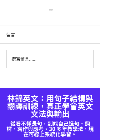
留言
畫虎不成反類犬：台灣的
《穿著Prada的
撰寫留言......
學習歷程制度，為什麼走
的要來了？！
偏了？
林錦英文：用句子結構與
翻譯訓練，真正學會英文
文法與輸出
從看不懂長句，到能自己造句、翻
譯、寫作與應考。30 多年教學法，現
在可線上系統化學習。