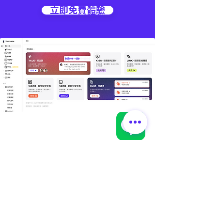
立即免費體驗
🌏
林錦國際｜據點資訊
📍 台灣總部｜總管理處
🔹 EduMate｜名師大會堂 × 總管理處
🔹 LexMate｜法律科技事業部
🔹 Office of Global Elite Program
🔹 地址：桃園市中壢區領航北路二段 238 號 1 樓
📍 林錦｜教學據點
🔹 平鎮 | 文化館（林錦英文 × 陳正數學）
🔹 GDA｜全球貢學志工協會