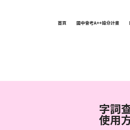
首頁
國中會考A++搶分計畫
字詞
使用