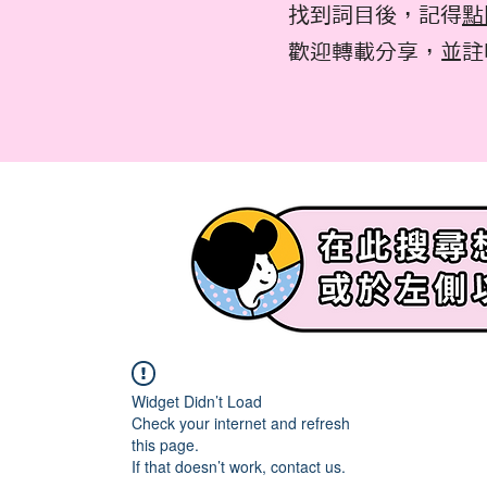
找到詞目後，記得
點
​歡迎轉載分享，並
Widget Didn’t Load
Check your internet and refresh
this page.
If that doesn’t work, contact us.