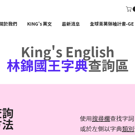
關於我們
KING's 英文
最新消息
全球菁英領袖計畫-GE P
King's English
林錦國王字典
查詢區
查詢
使用
搜尋欄
查找字詞
方法
或於左側以字典
類別